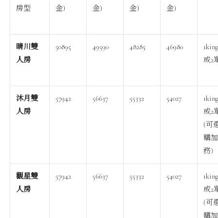
房型
金)
金)
金)
金)
晴川雙
50895
49590
48285
46980
1kin
人房
或2
沐月雙
57942
56637
55332
54027
1kin
人房
或2
(可
購加
務)
觀星雙
57942
56637
55332
54027
1kin
人房
或2
(可
購加