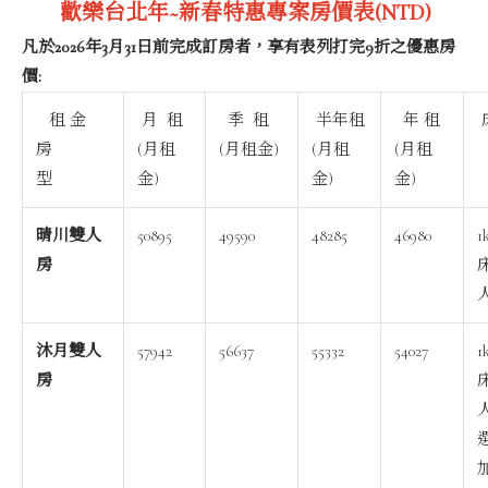
歡樂台北年~新春特惠專案房價表(NTD)
凡於2026年3月31日前完成訂房者，享有表列打完9折之優惠房
價:
租 金
月 租
季 租
半年租
年 租
房
(月租
(月租金)
(月租
(月租
型
金)
金)
金)
晴川雙人
50895
49590
48285
46980
1
房
沐月雙人
57942
56637
55332
54027
1
房