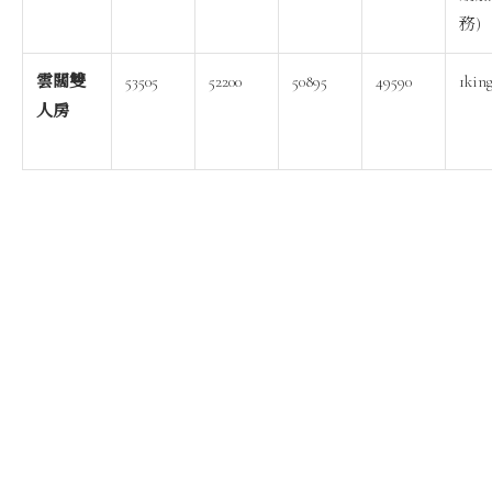
務)
雲闊雙
53505
52200
50895
49590
1kin
人房