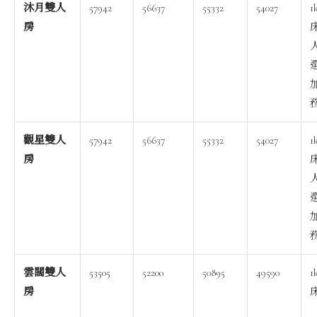
沐月雙人
57942
56637
55332
54027
1
房
務
觀星雙人
57942
56637
55332
54027
1
房
務
雲闊雙人
53505
52200
50895
49590
1
房