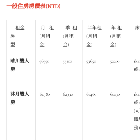
一般住房房價表(NTD)
租金
月 租
季 租
半年租
年 租
房
(月租
(月租
(月租
(月租
型
金)
金)
金)
金)
晴川雙人
56550
55100
53650
52200
1k
房
或
沐月雙人
64380
62930
61480
60030
1k
房
或
(
購
務)