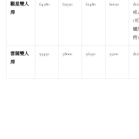
觀星雙人
64380
62930
61480
60030
1k
房
或
(
購
務)
雲闊雙人
59450
58000
56550
55100
1k
房