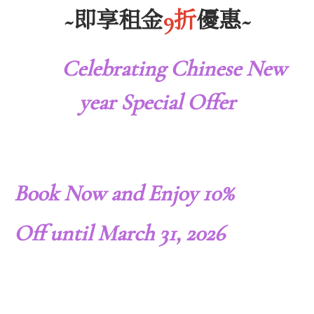
~即享租金
9折
優惠~
Celebrating Chinese New
year Special Offer
Book Now and Enjoy
10%
Off
until March 31, 2026