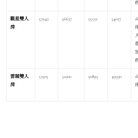
務
觀星雙人
57942
56637
55332
54027
1
房
務
雲闊雙人
53505
52200
50895
49590
1
房