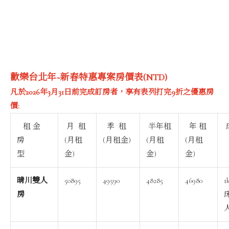
歡樂台北年~新春特惠專案房價表
(NTD)
凡於2026年3月31日前完成訂房者，享有表列打完9折之優惠房
價:
租 金
月 租
季 租
半年租
年 租
房
(月租
(月租金)
(月租
(月租
型
金)
金)
金)
晴川雙人
50895
49590
48285
46980
1
房