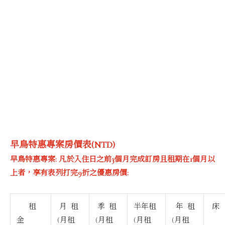
早鳥特惠專案房價表
(NTD)
早鳥特惠專案: 凡於入住日之前3個月完成訂房且租期在1個月以
上者，享有表列打完9折之優惠房價:
租
月 租
季 租
半年租
年 租
床
金
(月租
(月租
(月租
(月租